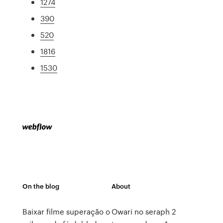
1274
390
520
1816
1530
On the blog
About
Baixar filme superação o
Owari no seraph 2