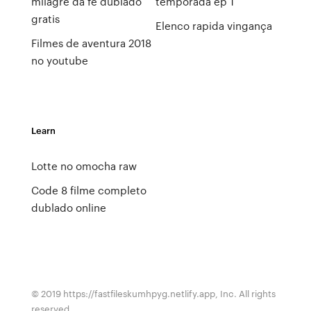
milagre da fé dublado
temporada ep 1
gratis
Elenco rapida vingança
Filmes de aventura 2018
no youtube
Learn
Lotte no omocha raw
Code 8 filme completo
dublado online
© 2019 https://fastfileskumhpyg.netlify.app, Inc. All rights
reserved.