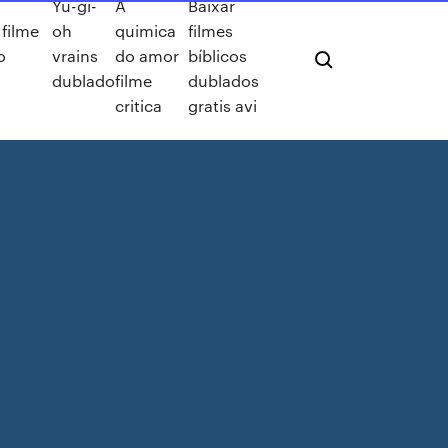
Yu-gi-
A
Baixar
filme
oh
quimica
filmes
o
vrains
do amor
bíblicos
dublado
filme
dublados
critica
gratis avi