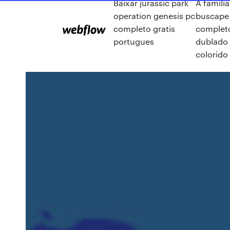
Baixar jurassic park
A familia
operation genesis pc
buscape 
completo gratis
complet
portugues
dublado
colorido